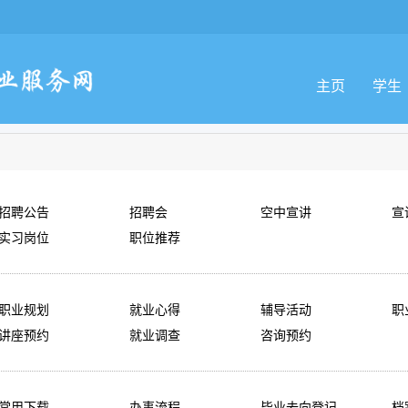
主页
学生
招聘公告
招聘会
空中宣讲
宣
实习岗位
职位推荐
职业规划
就业心得
辅导活动
职
讲座预约
就业调查
咨询预约
常用下载
办事流程
毕业去向登记
档