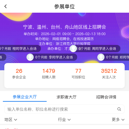
参展单位
宁波、温州、台州、舟山地区线上招聘会
举办时间：2026-02-01 09:00 ~ 2026-02-13 18:00
举办地址：网络招聘会，在线投递简历
主办单位：浙江师范大学行知学院
6个月前 程同学进入会场
承办单位：才立方就业
6个月前 周同学进入会场
场
6个月前 李同学进入会场
6个月前 郑同
26
1479
77
35212
参会企业
招聘人数
可投职位
关注人次
参展企业大厅
求职者大厅
招聘会详情
地区
行业
更多